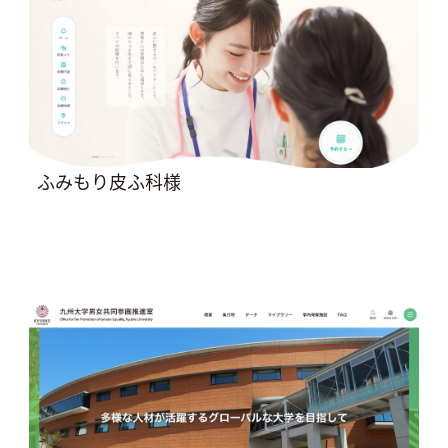
ふみもり皮ふ科様