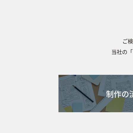
ご検
当社の「
制作の